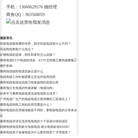
手机：13660629576 姚经理
商务QQ：963568059
最新资讯
铠装电缆都有哪些优势，跟非铠装电缆有什么不同？
高温电缆都有什么优点？
矿物电缆的选择，刚性和柔性怎么选择？
番禺电缆KYJV电缆的用途，KYJV交联聚乙烯绝缘聚氯乙
烯护套操…
番禺线缆辐照电缆优缺点是什么
电线电缆工作时都需要注意这些使用说明
番禺电线电缆说说电力电缆故障的原因分类
番禺预分支电缆的性能讲解（电缆结构）
快来学习番禺电线电缆浅谈电缆防火技术！
广州电缆厂生产的拖链电缆主要用哪些工程项目上？
番禺电缆弱电工程的应用范围是什么？
每种电缆的应用领域都是不同的，要根据电缆的分类来决
定
番禺电缆讲讲交流供电电缆的十个容易出错的误区
阻燃电线电缆和耐火电线电缆 耐火电缆标准BS6387
番禺电缆房子装修电线为什么要穿线管了才埋墙里？