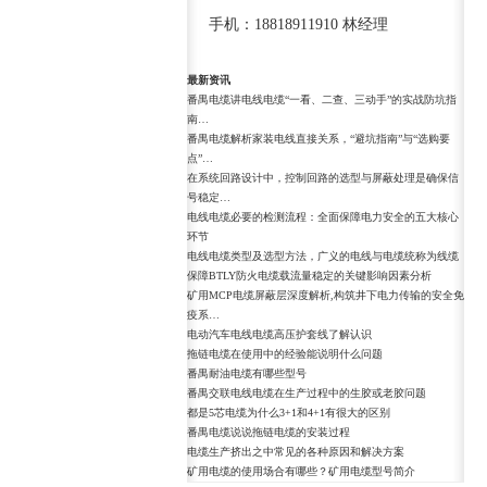
手机：18818911910 林经理
最新资讯
番禺电缆讲电线电缆“一看、二查、三动手”的实战防坑指
南…
番禺电缆解析家装电线直接关系，“避坑指南”与“选购要
点”…
在系统回路设计中，控制回路的选型与屏蔽处理是确保信
号稳定…
电线电缆必要的检测流程：全面保障电力安全的五大核心
环节
电线电缆类型及选型方法，广义的电线与电缆统称为线缆
保障BTLY防火电缆载流量稳定的关键影响因素分析
矿用MCP电缆屏蔽层深度解析,构筑井下电力传输的安全免
疫系…
电动汽车电线电缆高压护套线了解认识
拖链电缆在使用中的经验能说明什么问题
番禺耐油电缆有哪些型号
番禺交联电线电缆在生产过程中的生胶或老胶问题
都是5芯电缆为什么3+1和4+1有很大的区别
番禺电缆说说拖链电缆的安装过程
电缆生产挤出之中常见的各种原因和解决方案
矿用电缆的使用场合有哪些？矿用电缆型号简介