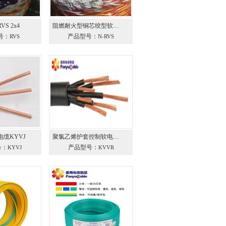
S 2x4
阻燃耐火型铜芯绞型软…
号：
产品型号：
RVS
N-RVS
缆KYVJ
聚氯乙烯护套控制软电…
号：
产品型号：
KYVJ
KVVR