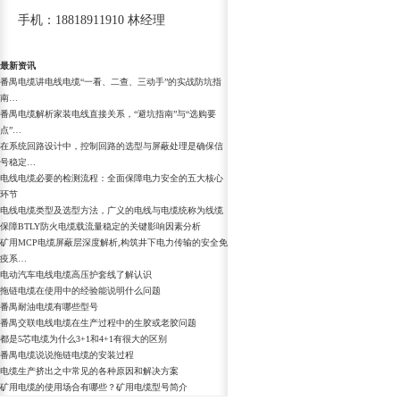
手机：18818911910 林经理
最新资讯
番禺电缆讲电线电缆“一看、二查、三动手”的实战防坑指
南…
番禺电缆解析家装电线直接关系，“避坑指南”与“选购要
点”…
在系统回路设计中，控制回路的选型与屏蔽处理是确保信
号稳定…
电线电缆必要的检测流程：全面保障电力安全的五大核心
环节
电线电缆类型及选型方法，广义的电线与电缆统称为线缆
保障BTLY防火电缆载流量稳定的关键影响因素分析
矿用MCP电缆屏蔽层深度解析,构筑井下电力传输的安全免
疫系…
电动汽车电线电缆高压护套线了解认识
拖链电缆在使用中的经验能说明什么问题
番禺耐油电缆有哪些型号
番禺交联电线电缆在生产过程中的生胶或老胶问题
都是5芯电缆为什么3+1和4+1有很大的区别
番禺电缆说说拖链电缆的安装过程
电缆生产挤出之中常见的各种原因和解决方案
矿用电缆的使用场合有哪些？矿用电缆型号简介